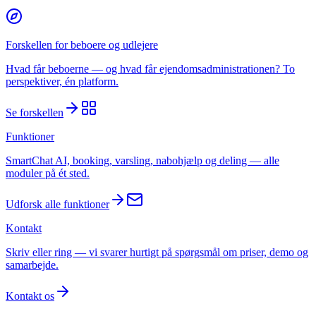
Forskellen for beboere og udlejere
Hvad får beboerne — og hvad får ejendomsadministrationen? To
perspektiver, én platform.
Se forskellen
Funktioner
SmartChat AI, booking, varsling, nabohjælp og deling — alle
moduler på ét sted.
Udforsk alle funktioner
Kontakt
Skriv eller ring — vi svarer hurtigt på spørgsmål om priser, demo og
samarbejde.
Kontakt os