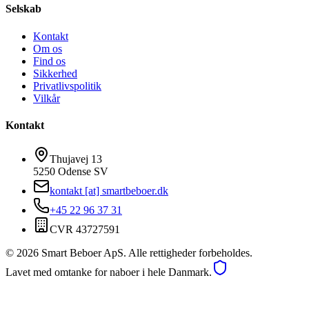
Selskab
Kontakt
Om os
Find os
Sikkerhed
Privatlivspolitik
Vilkår
Kontakt
Thujavej 13
5250 Odense SV
kontakt [at] smartbeboer.dk
+45 22 96 37 31
CVR 43727591
©
2026
Smart Beboer ApS. Alle rettigheder forbeholdes.
Lavet med omtanke for naboer i hele Danmark.