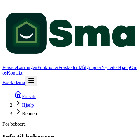
Forside
Løsningen
Funktioner
Forskellen
Målgrupper
Nyheder
Hjælp
O
os
Kontakt
Book demo
Forside
Hjælp
Beboere
For beboere
Info til
beboeren