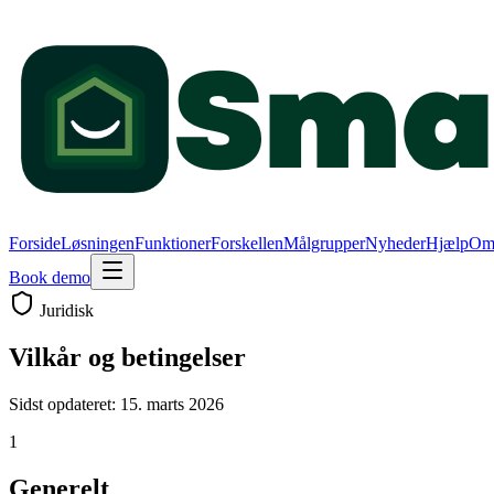
Forside
Løsningen
Funktioner
Forskellen
Målgrupper
Nyheder
Hjælp
Om
Book demo
Juridisk
Vilkår og betingelser
Sidst opdateret: 15. marts 2026
1
Generelt