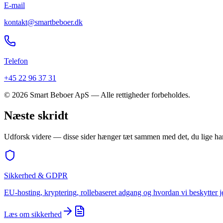
E-mail
kontakt@smartbeboer.dk
Telefon
+45 22 96 37 31
©
2026
Smart Beboer ApS — Alle rettigheder forbeholdes.
Næste skridt
Udforsk videre — disse sider hænger tæt sammen med det, du lige har
Sikkerhed & GDPR
EU-hosting, kryptering, rollebaseret adgang og hvordan vi beskytter j
Læs om sikkerhed