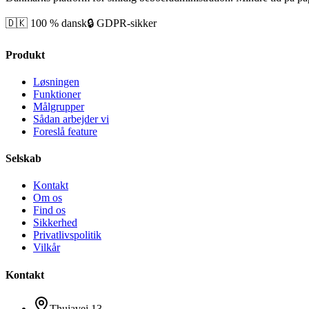
🇩🇰 100 % dansk
🔒 GDPR-sikker
Produkt
Løsningen
Funktioner
Målgrupper
Sådan arbejder vi
Foreslå feature
Selskab
Kontakt
Om os
Find os
Sikkerhed
Privatlivspolitik
Vilkår
Kontakt
Thujavej 13