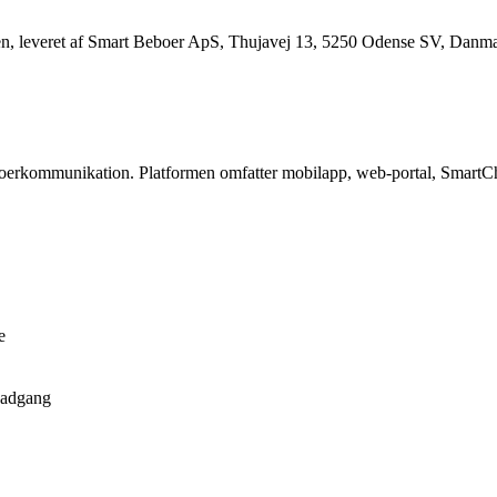
men, leveret af Smart Beboer ApS, Thujavej 13, 5250 Odense SV, Danmark
eboerkommunikation. Platformen omfatter mobilapp, web-portal, SmartC
e
t adgang