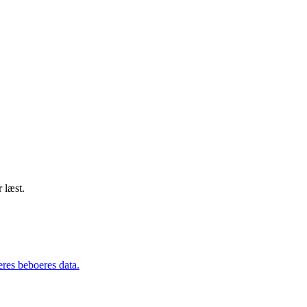
 læst.
eres beboeres data.