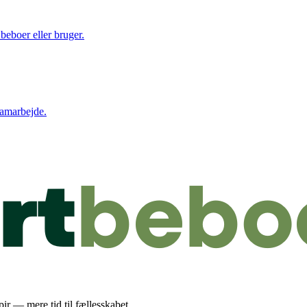
beboer eller bruger.
samarbejde.
r — mere tid til fællesskabet.