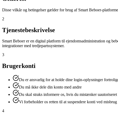
Disse vilkår og betingelser gælder for brug af Smart Beboer-platfor
2
Tjenestebeskrivelse
Smart Beboer er en digital platform til ejendomsadministration og b
integrationer med tredjepartssystemer.
3
Brugerkonti
Du er ansvarlig for at holde dine login-oplysninger fortrolig
Du må ikke dele din konto med andre
Du skal straks informere os, hvis du mistænker uautorisere
Vi forbeholder os retten til at suspendere konti ved misbrug
4