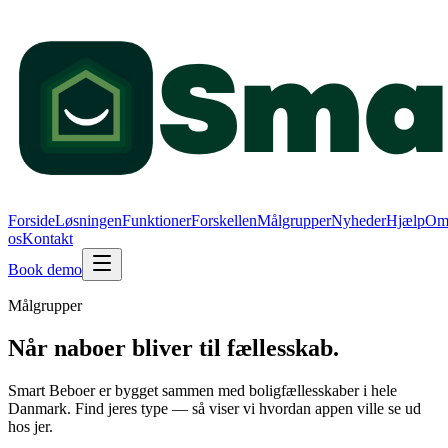
Forside
Løsningen
Funktioner
Forskellen
Målgrupper
Nyheder
Hjælp
O
os
Kontakt
Book demo
Målgrupper
Når naboer bliver til fællesskab.
Smart Beboer er bygget sammen med boligfællesskaber i hele
Danmark. Find jeres type — så viser vi hvordan appen ville se ud
hos jer.