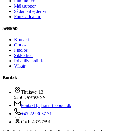
Funktioner
Målgrupper
Sådan arbejder vi
Foreslå feature
Selskab
Kontakt
Om os
Find os
Sikkerhed
Privatlivspolitik
Vilkår
Kontakt
Thujavej 13
5250 Odense SV
kontakt [at] smartbeboer.dk
+45 22 96 37 31
CVR 43727591