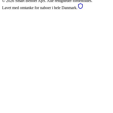
©
2026
Smart Beboer ApS. Alle rettigheder forbeholdes.
Lavet med omtanke for naboer i hele Danmark.